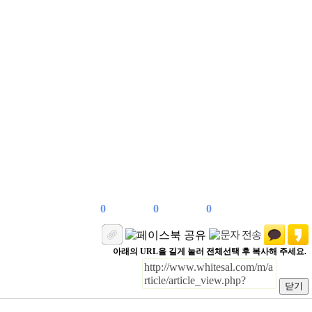
0
0
0
아래의 URL을 길게 눌러 전체선택 후 복사해 주세요.
닫기