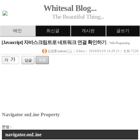
Whitesal Blog...
The Beautiful Thing...
메인
최신글
게시판
글쓰기
[Javascript] 자바스크립트로 네트워크 연결 확인하기
|
Web-Programing
김경훈 (admin)
| Editor | 2019/03/19 14:29:21 | 조회:7228
가
가
답글
목록
Navigator onLine Property
문법 :
navigator.onLine