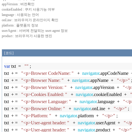
appVersion : 버전확인
cookieEnabled : 쿠키 사용가능 여부
language : 사용되는 언어
onLine : 브라우저가 온라인이지 확인
platform : 플랫폼의 정보
userAgent : 서버에 전달되는 user-agent 정보
product : 브라우저가 사용한 엔진
[코드]
var
txt
=
""
;
txt
+
=
"<p>Browser CodeName: "
+
navigator
.appCodeName
txt
+
=
"<p>Browser Name: "
+
navigator
.appName
+
"</p>"
txt
+
=
"<p>Browser Version: "
+
navigator
.appVersion
+
"</p
txt
+
=
"<p>Cookies Enabled: "
+
navigator
.cookieEnabled
+
txt
+
=
"<p>Browser Language: "
+
navigator
.language
+
"</p
txt
+
=
"<p>Browser Online: "
+
navigator
.onLine
+
"</p>"
;
txt
+
=
"<p>Platform: "
+
navigator
.platform
+
"</p>"
;
txt
+
=
"<p>User-agent header: "
+
navigator
.userAgent
+
"</
txt
+
=
"<p>User-agent header: "
+
navigator
.product
+
"</p>"