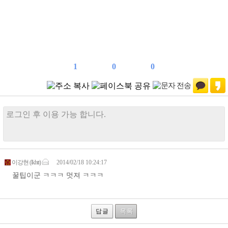
1
0
0
답 글
목 록