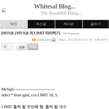
Whitesal Blog...
The Beautiful Thing...
메인
최신글
게시판
글쓰기
[MSSQL] MYSQL의 LIMIT 따라하기.
|
Web-Programing
김경훈 (admin)
| Html | 2012/10/30 16:02:39 | 조회:44048
가
가
답글
목록
MySql]----------------------------------
select * from igrid_ccn LIMIT 10, 5;
LIMIT 출력 할 첫번째 행, 출력 할 개수