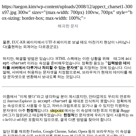
https://taegon.kim/wp-content/uploads/2008/12/appect_charset1-300
x97.jpg 300w" sizes="(max-width: 700px) 100vw, 700px" style="b
ox-sizing: border-box; max-width: 100%;">
해괴한 문자
물론, EUC-KR 페이지에서 UTF-8 페이지로 보낼 때도 마찬가지 현상이 나타납니
다(출현하는 외계어는 다르겠군요).
하지만, 해결할 방법은 있습니다. HTML 스펙에는 이런 상황을 위해
태그에
acc
ept-charset
이라는 속성을 준비해두었습니다. 정확한 용도는
"입력받은 데이
터를 서버에서 다루거나 처리할 수 있는 문자셋"
을 지정하는 것에 있습니다. 다시
말해, 서버에서 허용하는 문자셋을 지정함으로써, 브라우저가 현재의 데이터를 해
당 문자셋으로 변환해서 보내도록 하는 것입니다.
이쯤에서 "이제 됐다"라고 생각하실 분이 계시겠지만, 안타깝게도 우리의 연로하
신
Internet Explorer
는
accept-charset
을 제대로 인식하지 못합니다. 정확하게
는 속성으로도 사용할 수 있고, 자바스크립트로도 읽거나 쓸 수 있지만 지원하는
sitepoint
문자셋이 아주
한정적
입니다.
에서는 이 속성에 대한 IE의 지원을
Buggy
(버그가 많은)라고 태깅해두었습니다.
한정적
인 문자셋에 우리가 많이 사용하는 eu
c-kr이나 utf-8은 포함되지 않으므로, 결국 다른 방법을 찾아야 합니다.
일단 IE를 제외한 Firefox, Google Chrome, Safari, Opera 등의 브라우저는 이 속성을
잘 지원하므로 이들 브라우저를 위해 form 에 다음과 같이 속성을 표시합니다.