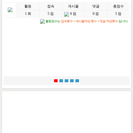
활동
접속
게시물
댓글
총점수
1 회
5 점
0 점
0 점
5 점
활동점수는
접속횟수
+
게시물작성 횟수
+
댓글 작성횟수
입니다.