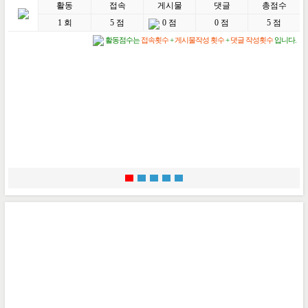
활동
접속
게시물
댓글
총점수
1 회
5 점
0 점
0 점
5 점
활동점수는
접속횟수
+
게시물작성 횟수
+
댓글 작성횟수
입니다.